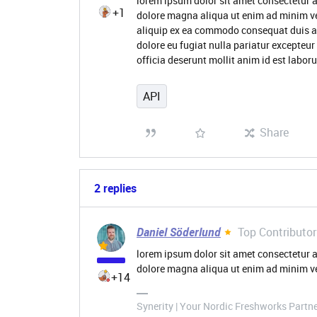
lorem ipsum dolor sit amet consectetur a
+1
dolore magna aliqua ut enim ad minim ve
aliquip ex ea commodo consequat duis aute
dolore eu fugiat nulla pariatur excepteur
officia deserunt mollit anim id est labo
API
Share
2 replies
Daniel Söderlund
Top Contributor
lorem ipsum dolor sit amet consectetur a
dolore magna aliqua ut enim ad minim v
+14
Synerity | Your Nordic Freshworks Partn