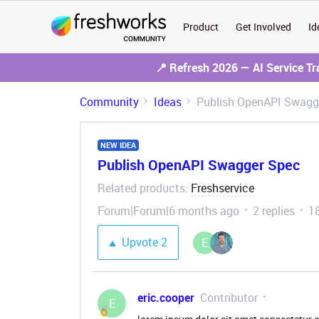
Product
Get Involved
Id
📍 Refresh 2026 — AI Service T
Community
Ideas
Publish OpenAPI Swagg
NEW IDEA
Publish OpenAPI Swagger Spec
Related products
Freshservice
:
Forum|Forum|6 months ago
2 replies
1
Upvote
2
E
eric.cooper
Contributor
E