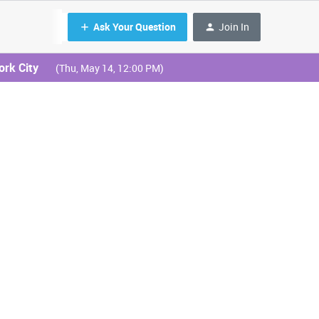
Ask Your Question
Join In
ork City
(Thu, May 14, 12:00 PM)