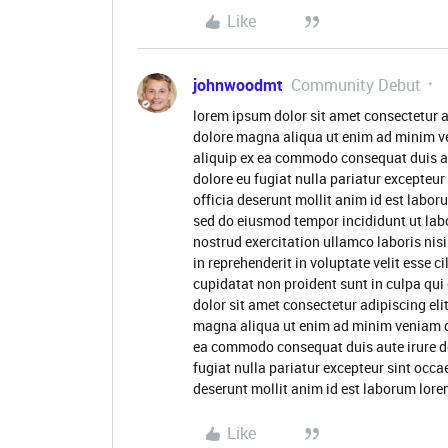
Like
johnwoodmt
Community Debut
lorem ipsum dolor sit amet consectetur a
dolore magna aliqua ut enim ad minim ve
aliquip ex ea commodo consequat duis aute
dolore eu fugiat nulla pariatur excepteur
officia deserunt mollit anim id est labor
sed do eiusmod tempor incididunt ut lab
nostrud exercitation ullamco laboris nis
in reprehenderit in voluptate velit esse c
cupidatat non proident sunt in culpa qui
dolor sit amet consectetur adipiscing eli
magna aliqua ut enim ad minim veniam qui
ea commodo consequat duis aute irure dol
fugiat nulla pariatur excepteur sint occa
deserunt mollit anim id est laborum lore
Like