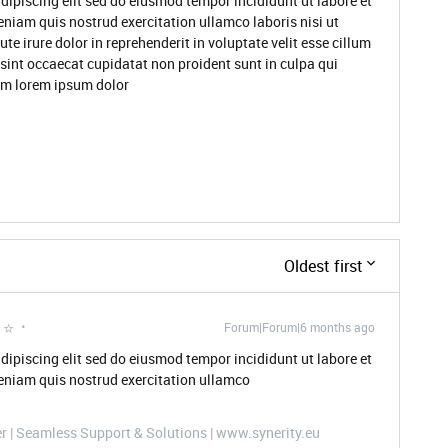
dipiscing elit sed do eiusmod tempor incididunt ut labore et
niam quis nostrud exercitation ullamco laboris nisi ut
 irure dolor in reprehenderit in voluptate velit esse cillum
 sint occaecat cupidatat non proident sunt in culpa qui
rum lorem ipsum dolor
Oldest first
 ⭐
Forum|Forum|6 months ago
dipiscing elit sed do eiusmod tempor incididunt ut labore et
eniam quis nostrud exercitation ullamco
er | Seamless Support & Solutions | www.synerity.eu