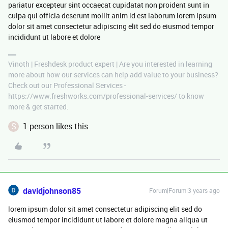
pariatur excepteur sint occaecat cupidatat non proident sunt in
culpa qui officia deserunt mollit anim id est laborum lorem ipsum
dolor sit amet consectetur adipiscing elit sed do eiusmod tempor
incididunt ut labore et dolore
Vinoth | Freshdesk product expert | Are you interested in learning
more about how our services can help add value to your business?
Check out our Professional Services -
https://www.freshworks.com/professional-services/ to know
more & get started.
S
1 person likes this
davidjohnson85
Forum|Forum|3 years ago
lorem ipsum dolor sit amet consectetur adipiscing elit sed do
eiusmod tempor incididunt ut labore et dolore magna aliqua ut