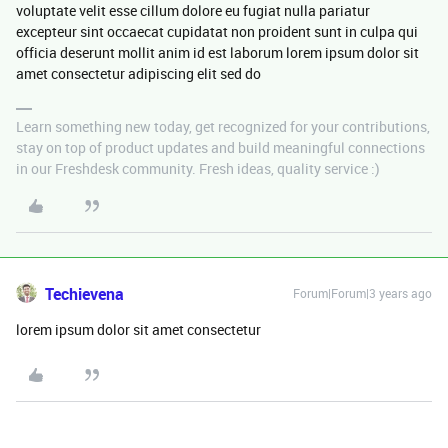
voluptate velit esse cillum dolore eu fugiat nulla pariatur
excepteur sint occaecat cupidatat non proident sunt in culpa qui
officia deserunt mollit anim id est laborum lorem ipsum dolor sit
amet consectetur adipiscing elit sed do
Learn something new today, get recognized for your contributions,
stay on top of product updates and build meaningful connections
in our Freshdesk community. Fresh ideas, quality service :)
Techievena
Forum|Forum|3 years ago
lorem ipsum dolor sit amet consectetur