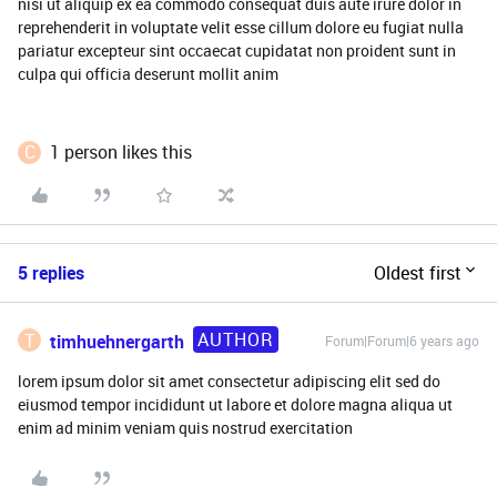
nisi ut aliquip ex ea commodo consequat duis aute irure dolor in
reprehenderit in voluptate velit esse cillum dolore eu fugiat nulla
pariatur excepteur sint occaecat cupidatat non proident sunt in
culpa qui officia deserunt mollit anim
C
1 person likes this
5 replies
Oldest first
AUTHOR
T
timhuehnergarth
Forum|Forum|6 years ago
lorem ipsum dolor sit amet consectetur adipiscing elit sed do
eiusmod tempor incididunt ut labore et dolore magna aliqua ut
enim ad minim veniam quis nostrud exercitation