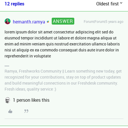
12 replies
Oldest first
ANSWER
hemanth.ramya
Forum|Forum|5 years ago
lorem ipsum dolor sit amet consectetur adipiscing elit sed do
eiusmod tempor incididunt ut labore et dolore magna aliqua ut
enim ad minim veniam quis nostrud exercitation ullamco laboris
nisi ut aliquip ex ea commodo consequat duis aute irure dolor in
reprehenderit in voluptate
Ramya, Freshworks Community || Learn something new today, get
recognized for your contributions, stay on top of product updates
and build meaningful connections in our Freshdesk community.
Fresh ideas, quality service :)
1 person likes this