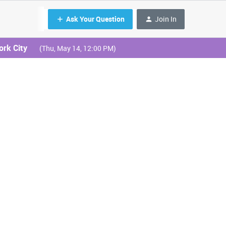
Ask Your Question
Join In
ork City
(Thu, May 14, 12:00 PM)