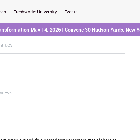
eas
Freshworks University
Events
ransformation May 14, 2026 | Convene 30 Hudson Yards, New Y
values
 views