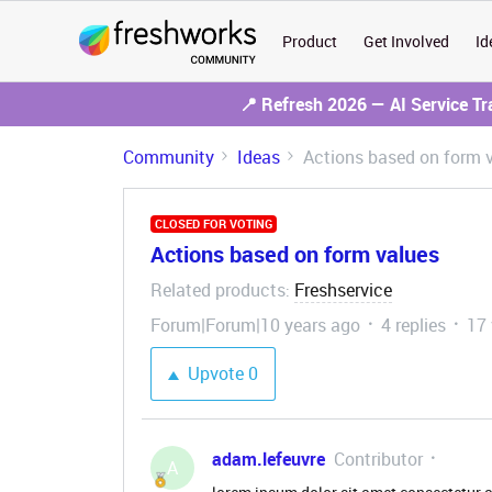
Product
Get Involved
Id
📍 Refresh 2026 — AI Service T
Community
Ideas
Actions based on form 
CLOSED FOR VOTING
Actions based on form values
Related products
Freshservice
:
Forum|Forum|10 years ago
4 replies
17
Upvote
0
adam.lefeuvre
Contributor
A