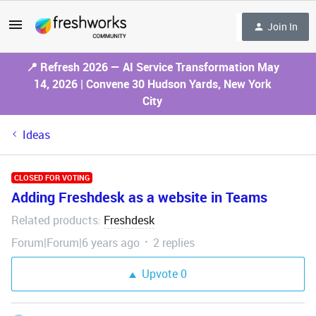
Join In
📍 Refresh 2026 — AI Service Transformation May
14, 2026 | Convene 30 Hudson Yards, New York
City
Ideas
CLOSED FOR VOTING
Adding Freshdesk as a website in Teams
Related products
Freshdesk
:
Forum|Forum|6 years ago
2 replies
Upvote
0