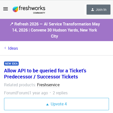
Join In
📍 Refresh 2026 — AI Service Transformation May
14, 2026 | Convene 30 Hudson Yards, New York
City
Ideas
NEW IDEA
Allow API to be queried for a Ticket's
Predecessor / Successor Tickets
Related products
Freshservice
:
Forum|Forum|1 year ago
2 replies
Upvote
4