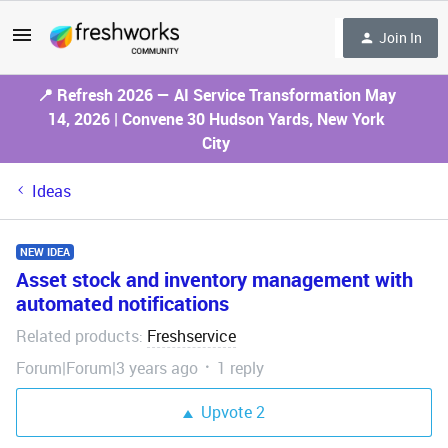
Join In
📍 Refresh 2026 — AI Service Transformation May
14, 2026 | Convene 30 Hudson Yards, New York
City
Ideas
NEW IDEA
Asset stock and inventory management with
automated notifications
Related products
Freshservice
:
Forum|Forum|3 years ago
1 reply
Upvote
2