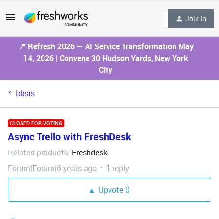
Join In
📍 Refresh 2026 — AI Service Transformation May
14, 2026 | Convene 30 Hudson Yards, New York
City
Ideas
CLOSED FOR VOTING
Async Trello with FreshDesk
Related products
Freshdesk
:
Forum|Forum|6 years ago
1 reply
Upvote
0