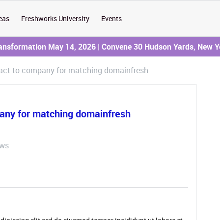
eas
Freshworks University
Events
ransformation May 14, 2026 | Convene 30 Hudson Yards, New Y
act to company for matching domainfresh
pany for matching domainfresh
ews