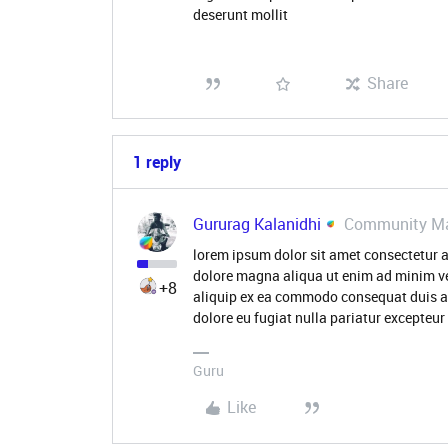
deserunt mollit
Share
1 reply
Gururag Kalanidhi
Community M
lorem ipsum dolor sit amet consectetur a
dolore magna aliqua ut enim ad minim ve
+8
aliquip ex ea commodo consequat duis aute
dolore eu fugiat nulla pariatur excepteur
Guru
Like