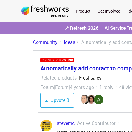
Product
Get Involved
Id
📍 Refresh 2026 — AI Service T
Community
Ideas
Automatically add cont
CLOSED FOR VOTING
Automatically add contact to com
Related products
Freshsales
:
Forum|Forum|4 years ago
1 reply
48 vi
Upvote
3
stevemc
Active Contributor