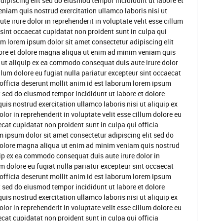
dipiscing elit sed do eiusmod tempor incididunt ut labore et
niam quis nostrud exercitation ullamco laboris nisi ut
 irure dolor in reprehenderit in voluptate velit esse cillum
 sint occaecat cupidatat non proident sunt in culpa qui
um lorem ipsum dolor sit amet consectetur adipiscing elit
ore et dolore magna aliqua ut enim ad minim veniam quis
i ut aliquip ex ea commodo consequat duis aute irure dolor
illum dolore eu fugiat nulla pariatur excepteur sint occaecat
 officia deserunt mollit anim id est laborum lorem ipsum
t sed do eiusmod tempor incididunt ut labore et dolore
s nostrud exercitation ullamco laboris nisi ut aliquip ex
or in reprehenderit in voluptate velit esse cillum dolore eu
ecat cupidatat non proident sunt in culpa qui officia
m ipsum dolor sit amet consectetur adipiscing elit sed do
dolore magna aliqua ut enim ad minim veniam quis nostrud
quip ex ea commodo consequat duis aute irure dolor in
um dolore eu fugiat nulla pariatur excepteur sint occaecat
 officia deserunt mollit anim id est laborum lorem ipsum
t sed do eiusmod tempor incididunt ut labore et dolore
s nostrud exercitation ullamco laboris nisi ut aliquip ex
or in reprehenderit in voluptate velit esse cillum dolore eu
ecat cupidatat non proident sunt in culpa qui officia