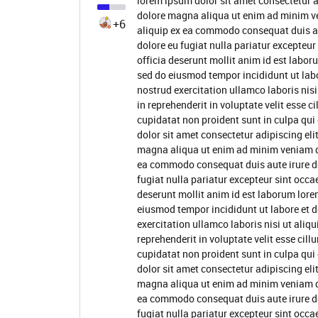
lorem ipsum dolor sit amet consectetur a
dolore magna aliqua ut enim ad minim ve
+6
aliquip ex ea commodo consequat duis aute
dolore eu fugiat nulla pariatur excepteur
officia deserunt mollit anim id est labor
sed do eiusmod tempor incididunt ut lab
nostrud exercitation ullamco laboris nis
in reprehenderit in voluptate velit esse c
cupidatat non proident sunt in culpa qui
dolor sit amet consectetur adipiscing eli
magna aliqua ut enim ad minim veniam qui
ea commodo consequat duis aute irure dol
fugiat nulla pariatur excepteur sint occa
deserunt mollit anim id est laborum lore
eiusmod tempor incididunt ut labore et 
exercitation ullamco laboris nisi ut ali
reprehenderit in voluptate velit esse cill
cupidatat non proident sunt in culpa qui
dolor sit amet consectetur adipiscing eli
magna aliqua ut enim ad minim veniam qui
ea commodo consequat duis aute irure dol
fugiat nulla pariatur excepteur sint occa