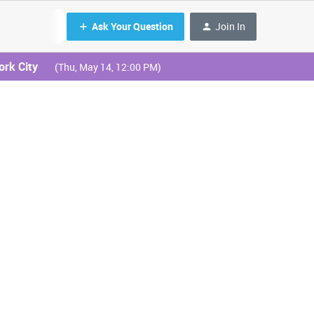
Ask Your Question
Join In
ork City
(Thu, May 14, 12:00 PM)