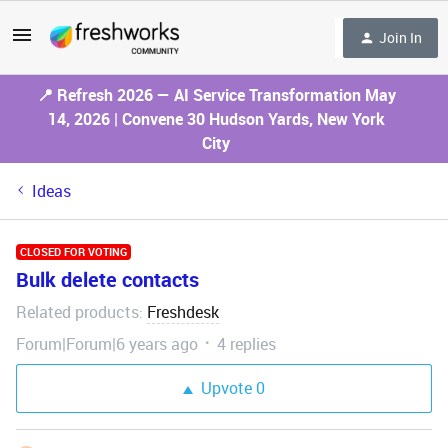
Join In
📍 Refresh 2026 — AI Service Transformation May
14, 2026 | Convene 30 Hudson Yards, New York
City
Ideas
CLOSED FOR VOTING
Bulk delete contacts
Related products
Freshdesk
:
Forum|Forum|6 years ago
4 replies
Upvote
0