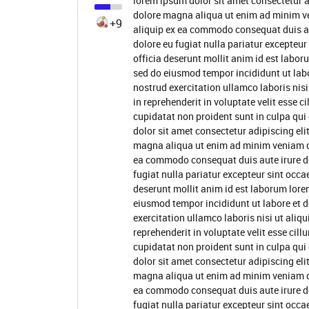
lorem ipsum dolor sit amet consectetur a
dolore magna aliqua ut enim ad minim ve
+9
aliquip ex ea commodo consequat duis aute
dolore eu fugiat nulla pariatur excepteur
officia deserunt mollit anim id est labor
sed do eiusmod tempor incididunt ut lab
nostrud exercitation ullamco laboris nis
in reprehenderit in voluptate velit esse c
cupidatat non proident sunt in culpa qui
dolor sit amet consectetur adipiscing eli
magna aliqua ut enim ad minim veniam qui
ea commodo consequat duis aute irure dol
fugiat nulla pariatur excepteur sint occa
deserunt mollit anim id est laborum lore
eiusmod tempor incididunt ut labore et 
exercitation ullamco laboris nisi ut ali
reprehenderit in voluptate velit esse cill
cupidatat non proident sunt in culpa qui
dolor sit amet consectetur adipiscing eli
magna aliqua ut enim ad minim veniam qui
ea commodo consequat duis aute irure dol
fugiat nulla pariatur excepteur sint occa