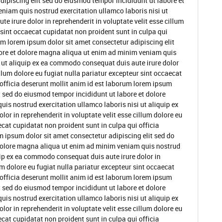
dipiscing elit sed do eiusmod tempor incididunt ut labore et
niam quis nostrud exercitation ullamco laboris nisi ut
 irure dolor in reprehenderit in voluptate velit esse cillum
 sint occaecat cupidatat non proident sunt in culpa qui
um lorem ipsum dolor sit amet consectetur adipiscing elit
ore et dolore magna aliqua ut enim ad minim veniam quis
i ut aliquip ex ea commodo consequat duis aute irure dolor
illum dolore eu fugiat nulla pariatur excepteur sint occaecat
 officia deserunt mollit anim id est laborum lorem ipsum
t sed do eiusmod tempor incididunt ut labore et dolore
s nostrud exercitation ullamco laboris nisi ut aliquip ex
or in reprehenderit in voluptate velit esse cillum dolore eu
ecat cupidatat non proident sunt in culpa qui officia
m ipsum dolor sit amet consectetur adipiscing elit sed do
dolore magna aliqua ut enim ad minim veniam quis nostrud
quip ex ea commodo consequat duis aute irure dolor in
um dolore eu fugiat nulla pariatur excepteur sint occaecat
 officia deserunt mollit anim id est laborum lorem ipsum
t sed do eiusmod tempor incididunt ut labore et dolore
s nostrud exercitation ullamco laboris nisi ut aliquip ex
or in reprehenderit in voluptate velit esse cillum dolore eu
ecat cupidatat non proident sunt in culpa qui officia