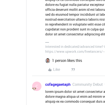
dolore eu fugiat nulla pariatur excepteur
officia deserunt mollit anim id est labor
sed do eiusmod tempor incididunt ut lab
nostrud exercitation ullamco laboris nis
in reprehenderit in voluptate velit esse c
cupidatat non proident sunt in culpa qui
dolor sit amet consectetur adipiscing eli
Interested in dedicated/advanced time?
https://www.upwork.com/freelancers
1 person likes this
Like
cofagegaetaph
Community Debut
C
lorem ipsum dolor sit amet consectetur a
dolore magna aliqua ut enim ad minim ve
aliquip ex ea commodo consequat duis aute