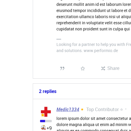
deserunt mollit anim id est laborum lore
eiusmod tempor incididunt ut labore et 
exercitation ullamco laboris nisi ut ali
reprehenderit in voluptate velit esse cill
cupidatat non proident sunt in culpa qui 
Looking for a partner to help you with 
and solutions. www.performio.de
Share
2 replies
Medic1334
Top Contributor ⭐
lorem ipsum dolor sit amet consectetur a
dolore magna aliqua ut enim ad minim ve
+9
aliquip ex ea commodo consequat duis aute