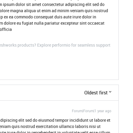
m ipsum dolor sit amet consectetur adipiscing elit sed do
dolore magna aliqua ut enim ad minim veniam quis nostrud
quip ex ea commodo consequat duis aute irure dolor in
um dolore eu fugiat nulla pariatur excepteur sint occaecat
officia
Freshworks products? Explore performio for seamless support
Oldest first
Forum|Forum|1 year ago
dipiscing elit sed do eiusmod tempor incididunt ut labore et
niam quis nostrud exercitation ullamco laboris nisi ut
 irure dolor in reprehenderit in voluptate velit esse cillum