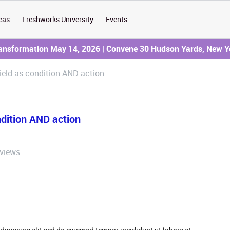
eas
Freshworks University
Events
ransformation May 14, 2026 | Convene 30 Hudson Yards, New Y
ield as condition AND action
ndition AND action
views