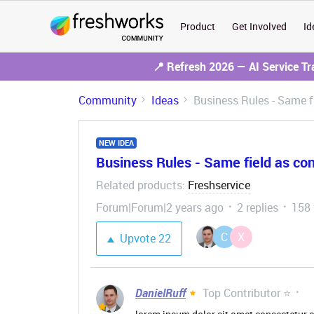
Product
Get Involved
Id
📍 Refresh 2026 — AI Service T
Community
Ideas
Business Rules - Same f
NEW IDEA
Business Rules - Same field as co
Related products
Freshservice
:
Forum|Forum|2 years ago
2 replies
158 
C
X
Upvote
22
DanielRuff
Top Contributor ⭐