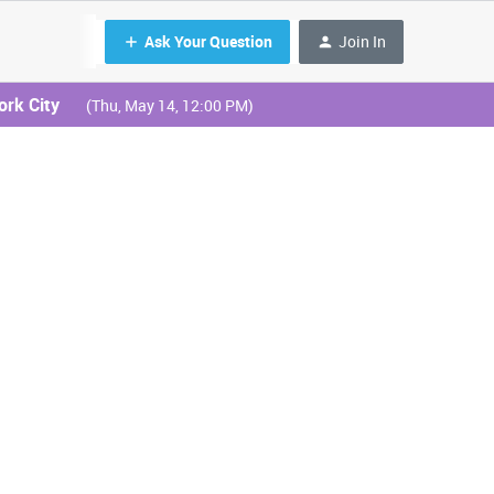
Ask Your Question
Join In
ork City
(Thu, May 14, 12:00 PM)