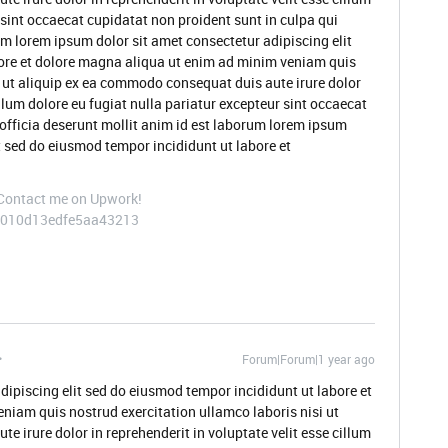
 sint occaecat cupidatat non proident sunt in culpa qui
um lorem ipsum dolor sit amet consectetur adipiscing elit
ore et dolore magna aliqua ut enim ad minim veniam quis
i ut aliquip ex ea commodo consequat duis aute irure dolor
illum dolore eu fugiat nulla pariatur excepteur sint occaecat
 officia deserunt mollit anim id est laborum lorem ipsum
t sed do eiusmod tempor incididunt ut labore et
 Contact me on Upwork!
/~010d13edfe5aa43213
Forum|Forum|1 year ago
dipiscing elit sed do eiusmod tempor incididunt ut labore et
niam quis nostrud exercitation ullamco laboris nisi ut
 irure dolor in reprehenderit in voluptate velit esse cillum