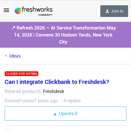
Join In
📍 Refresh 2026 — AI Service Transformation May
14, 2026 | Convene 30 Hudson Yards, New York
City
Ideas
CLOSED FOR VOTING
Can I integrate Clickbank to Freshdesk?
Related products
Freshdesk
:
Forum|Forum|7 years ago
4 replies
Upvote
0