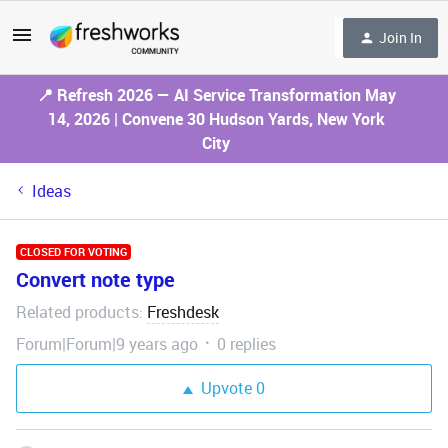
Join In
📍 Refresh 2026 — AI Service Transformation May
14, 2026 | Convene 30 Hudson Yards, New York
City
Ideas
CLOSED FOR VOTING
Convert note type
Related products
Freshdesk
:
Forum|Forum|9 years ago
0 replies
Upvote
0