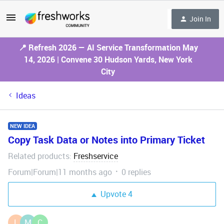
Join In
📍 Refresh 2026 — AI Service Transformation May
14, 2026 | Convene 30 Hudson Yards, New York
City
Ideas
NEW IDEA
Copy Task Data or Notes into Primary Ticket
Related products
Freshservice
:
Forum|Forum|11 months ago
0 replies
Upvote
4
L
M
C