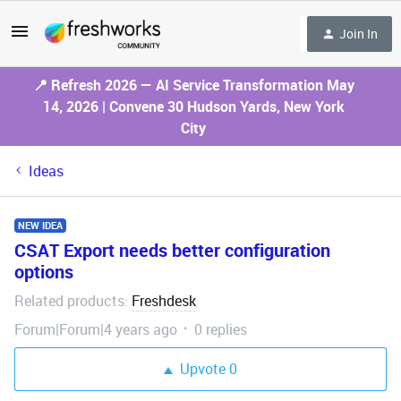
Join In
📍 Refresh 2026 — AI Service Transformation May
14, 2026 | Convene 30 Hudson Yards, New York
City
Ideas
NEW IDEA
CSAT Export needs better configuration
options
Related products
Freshdesk
:
Forum|Forum|4 years ago
0 replies
Upvote
0