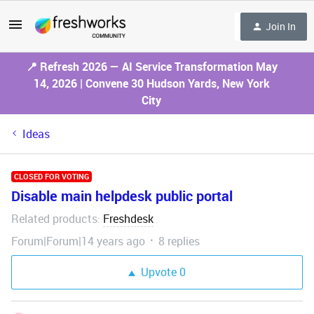
Join In
📍 Refresh 2026 — AI Service Transformation May
14, 2026 | Convene 30 Hudson Yards, New York
City
Ideas
CLOSED FOR VOTING
Disable main helpdesk public portal
Related products
Freshdesk
:
Forum|Forum|14 years ago
8 replies
Upvote
0