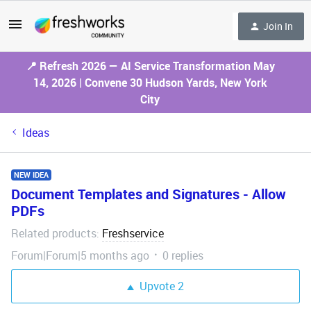
Join In
📍 Refresh 2026 — AI Service Transformation May
14, 2026 | Convene 30 Hudson Yards, New York
City
Ideas
NEW IDEA
Document Templates and Signatures - Allow
PDFs
Related products
Freshservice
:
Forum|Forum|5 months ago
0 replies
Upvote
2