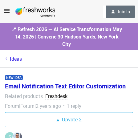
Join In
📍 Refresh 2026 — AI Service Transformation May
14, 2026 | Convene 30 Hudson Yards, New York
City
Ideas
NEW IDEA
Email Notification Text Editor Customization
Related products
Freshdesk
:
Forum|Forum|2 years ago
1 reply
Upvote
2
S