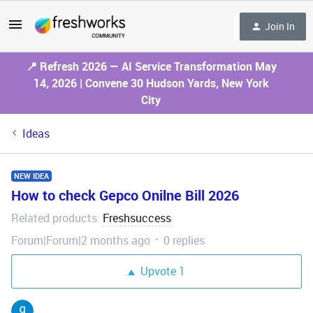
Join In
📍 Refresh 2026 — AI Service Transformation May
14, 2026 | Convene 30 Hudson Yards, New York
City
Ideas
NEW IDEA
How to check Gepco Onilne Bill 2026
Related products
Freshsuccess
:
Forum|Forum|2 months ago
0 replies
Upvote
1