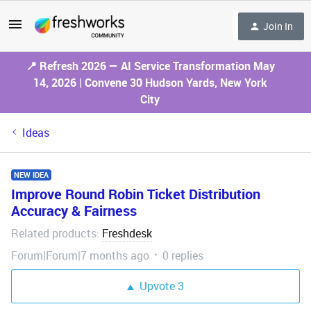
Join In
📍 Refresh 2026 — AI Service Transformation May
14, 2026 | Convene 30 Hudson Yards, New York
City
Ideas
NEW IDEA
Improve Round Robin Ticket Distribution
Accuracy & Fairness
Related products
Freshdesk
:
Forum|Forum|7 months ago
0 replies
Upvote
3