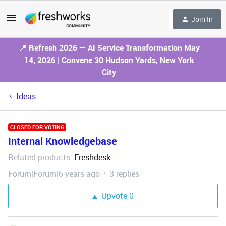
Join In
📍 Refresh 2026 — AI Service Transformation May
14, 2026 | Convene 30 Hudson Yards, New York
City
Ideas
CLOSED FOR VOTING
Internal Knowledgebase
Related products
Freshdesk
:
Forum|Forum|6 years ago
3 replies
Upvote
0