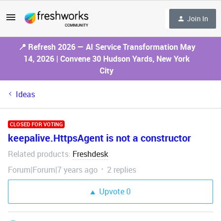
Join In
📍 Refresh 2026 — AI Service Transformation May
14, 2026 | Convene 30 Hudson Yards, New York
City
Ideas
CLOSED FOR VOTING
keepalive.HttpsAgent is not a constructor
Related products
Freshdesk
:
Forum|Forum|7 years ago
2 replies
Upvote
0