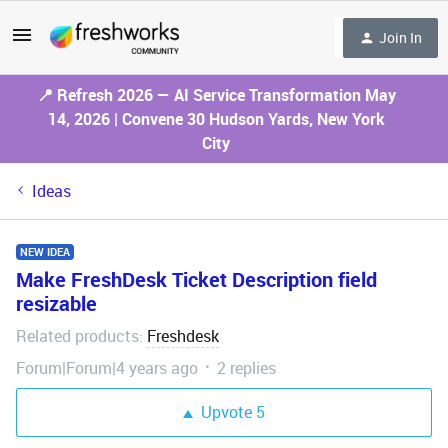
Join In
📍 Refresh 2026 — AI Service Transformation May
14, 2026 | Convene 30 Hudson Yards, New York
City
Ideas
NEW IDEA
Make FreshDesk Ticket Description field
resizable
Related products
Freshdesk
:
Forum|Forum|4 years ago
2 replies
Upvote
5