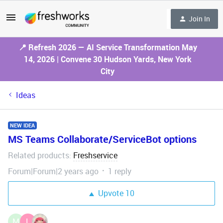
Join In
📍 Refresh 2026 — AI Service Transformation May
14, 2026 | Convene 30 Hudson Yards, New York
City
Ideas
NEW IDEA
MS Teams Collaborate/ServiceBot options
Related products
Freshservice
:
Forum|Forum|2 years ago
1 reply
Upvote
10
M
L