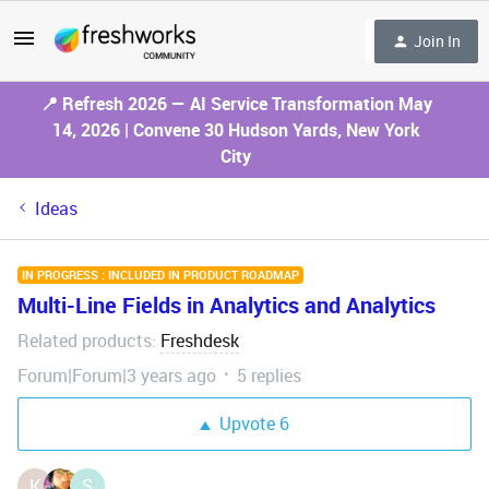
Join In
📍 Refresh 2026 — AI Service Transformation May
14, 2026 | Convene 30 Hudson Yards, New York
City
Ideas
IN PROGRESS : INCLUDED IN PRODUCT ROADMAP
Multi-Line Fields in Analytics and Analytics
Related products
Freshdesk
:
Forum|Forum|3 years ago
5 replies
Upvote
6
K
S