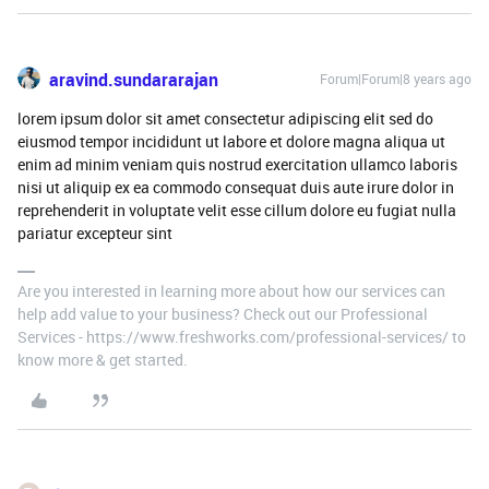
aravind.sundararajan
Forum|Forum|8 years ago
lorem ipsum dolor sit amet consectetur adipiscing elit sed do
eiusmod tempor incididunt ut labore et dolore magna aliqua ut
enim ad minim veniam quis nostrud exercitation ullamco laboris
nisi ut aliquip ex ea commodo consequat duis aute irure dolor in
reprehenderit in voluptate velit esse cillum dolore eu fugiat nulla
pariatur excepteur sint
Are you interested in learning more about how our services can
help add value to your business? Check out our Professional
Services - https://www.freshworks.com/professional-services/ to
know more & get started.