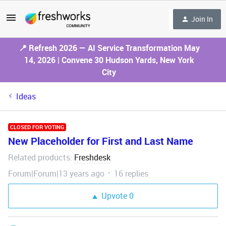
Join In
📍 Refresh 2026 — AI Service Transformation May
14, 2026 | Convene 30 Hudson Yards, New York
City
Ideas
CLOSED FOR VOTING
New Placeholder for First and Last Name
Related products
Freshdesk
:
Forum|Forum|13 years ago
16 replies
Upvote
0