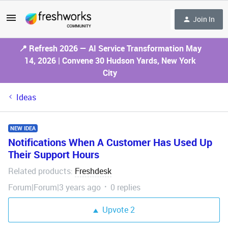
Join In
📍 Refresh 2026 — AI Service Transformation May
14, 2026 | Convene 30 Hudson Yards, New York
City
Ideas
NEW IDEA
Notifications When A Customer Has Used Up
Their Support Hours
Related products
Freshdesk
:
Forum|Forum|3 years ago
0 replies
Upvote
2