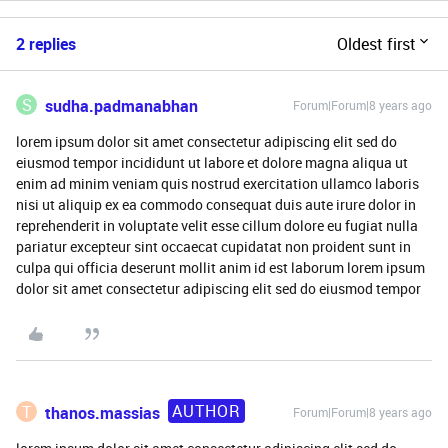
2 replies
Oldest first
S
sudha.padmanabhan
Forum|Forum|8 years ago
lorem ipsum dolor sit amet consectetur adipiscing elit sed do
eiusmod tempor incididunt ut labore et dolore magna aliqua ut
enim ad minim veniam quis nostrud exercitation ullamco laboris
nisi ut aliquip ex ea commodo consequat duis aute irure dolor in
reprehenderit in voluptate velit esse cillum dolore eu fugiat nulla
pariatur excepteur sint occaecat cupidatat non proident sunt in
culpa qui officia deserunt mollit anim id est laborum lorem ipsum
dolor sit amet consectetur adipiscing elit sed do eiusmod tempor
AUTHOR
T
thanos.massias
Forum|Forum|8 years ago