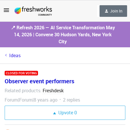
Join In
📍 Refresh 2026 — AI Service Transformation May
14, 2026 | Convene 30 Hudson Yards, New York
City
Ideas
CLOSED FOR VOTING
Observer event performers
Related products
Freshdesk
:
Forum|Forum|8 years ago
2 replies
Upvote
0