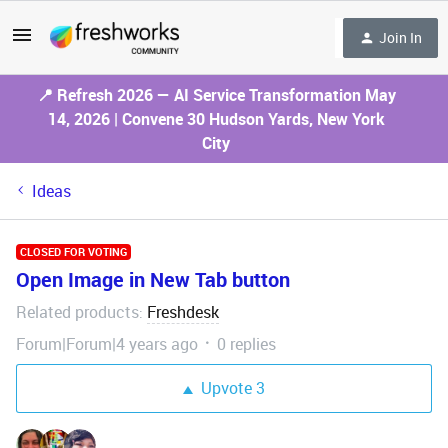
Join In
📍 Refresh 2026 — AI Service Transformation May
14, 2026 | Convene 30 Hudson Yards, New York
City
Ideas
CLOSED FOR VOTING
Open Image in New Tab button
Related products
Freshdesk
:
Forum|Forum|4 years ago
0 replies
Upvote
3