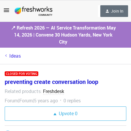
Join In
📍 Refresh 2026 — AI Service Transformation May
14, 2026 | Convene 30 Hudson Yards, New York
City
Ideas
CLOSED FOR VOTING
preventing create conversation loop
Related products
Freshdesk
:
Forum|Forum|5 years ago
0 replies
Upvote
0