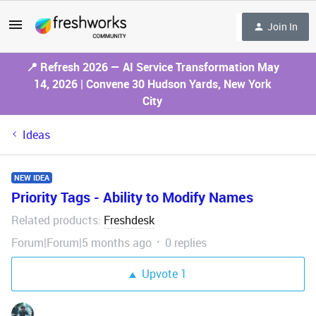
Join In
📍 Refresh 2026 — AI Service Transformation May
14, 2026 | Convene 30 Hudson Yards, New York
City
Ideas
NEW IDEA
Priority Tags - Ability to Modify Names
Related products
Freshdesk
:
Forum|Forum|5 months ago
0 replies
Upvote
1