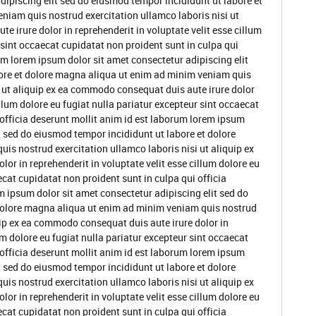
dipiscing elit sed do eiusmod tempor incididunt ut labore et
niam quis nostrud exercitation ullamco laboris nisi ut
 irure dolor in reprehenderit in voluptate velit esse cillum
 sint occaecat cupidatat non proident sunt in culpa qui
um lorem ipsum dolor sit amet consectetur adipiscing elit
ore et dolore magna aliqua ut enim ad minim veniam quis
i ut aliquip ex ea commodo consequat duis aute irure dolor
illum dolore eu fugiat nulla pariatur excepteur sint occaecat
 officia deserunt mollit anim id est laborum lorem ipsum
t sed do eiusmod tempor incididunt ut labore et dolore
s nostrud exercitation ullamco laboris nisi ut aliquip ex
or in reprehenderit in voluptate velit esse cillum dolore eu
ecat cupidatat non proident sunt in culpa qui officia
m ipsum dolor sit amet consectetur adipiscing elit sed do
dolore magna aliqua ut enim ad minim veniam quis nostrud
quip ex ea commodo consequat duis aute irure dolor in
um dolore eu fugiat nulla pariatur excepteur sint occaecat
 officia deserunt mollit anim id est laborum lorem ipsum
t sed do eiusmod tempor incididunt ut labore et dolore
s nostrud exercitation ullamco laboris nisi ut aliquip ex
or in reprehenderit in voluptate velit esse cillum dolore eu
ecat cupidatat non proident sunt in culpa qui officia