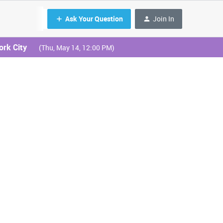
Ask Your Question
Join In
ork City
(Thu, May 14, 12:00 PM)