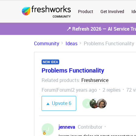
Product
Get Involved
Id
📍 Refresh 2026 — AI Service T
Community
Ideas
Problems Functionality
NEW IDEA
Problems Functionality
Related products
Freshservice
:
Forum|Forum|2 years ago
2 replies
72 v
Upvote
6
J
jenneva
Contributor
J