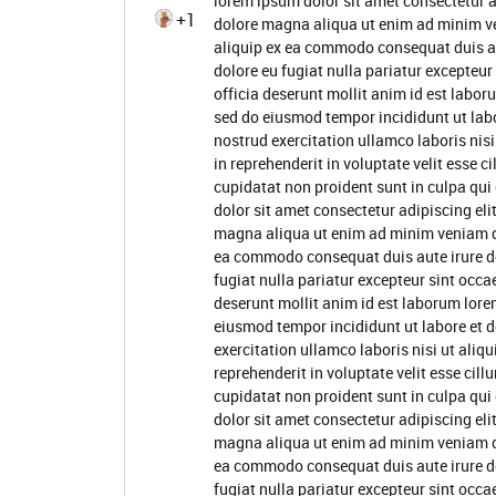
lorem ipsum dolor sit amet consectetur a
+1
dolore magna aliqua ut enim ad minim ve
aliquip ex ea commodo consequat duis aute
dolore eu fugiat nulla pariatur excepteur
officia deserunt mollit anim id est labor
sed do eiusmod tempor incididunt ut lab
nostrud exercitation ullamco laboris nis
in reprehenderit in voluptate velit esse c
cupidatat non proident sunt in culpa qui
dolor sit amet consectetur adipiscing eli
magna aliqua ut enim ad minim veniam qui
ea commodo consequat duis aute irure dol
fugiat nulla pariatur excepteur sint occa
deserunt mollit anim id est laborum lore
eiusmod tempor incididunt ut labore et 
exercitation ullamco laboris nisi ut ali
reprehenderit in voluptate velit esse cill
cupidatat non proident sunt in culpa qui
dolor sit amet consectetur adipiscing eli
magna aliqua ut enim ad minim veniam qui
ea commodo consequat duis aute irure dol
fugiat nulla pariatur excepteur sint occa