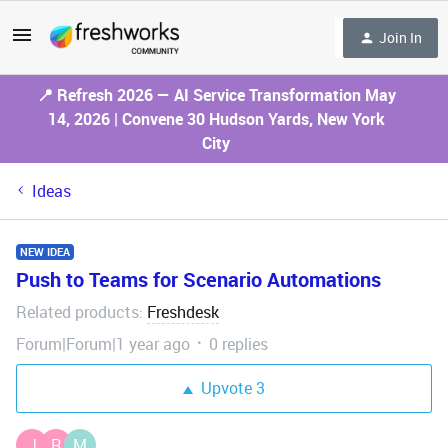
Join In
📍 Refresh 2026 — AI Service Transformation May
14, 2026 | Convene 30 Hudson Yards, New York
City
Ideas
NEW IDEA
Push to Teams for Scenario Automations
Related products
Freshdesk
:
Forum|Forum|1 year ago
0 replies
Upvote
3
J
R
M