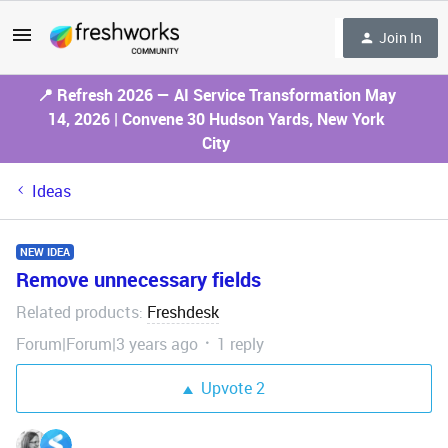
Join In
📍 Refresh 2026 — AI Service Transformation May
14, 2026 | Convene 30 Hudson Yards, New York
City
Ideas
NEW IDEA
Remove unnecessary fields
Related products
Freshdesk
:
Forum|Forum|3 years ago
1 reply
Upvote
2