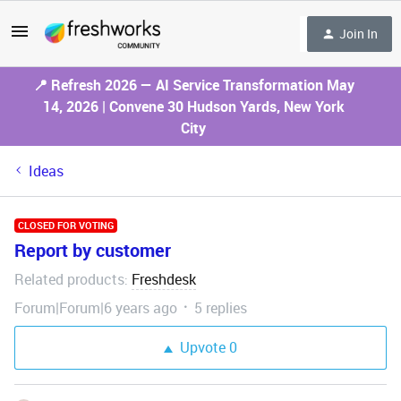
Join In
📍 Refresh 2026 — AI Service Transformation May
14, 2026 | Convene 30 Hudson Yards, New York
City
Ideas
CLOSED FOR VOTING
Report by customer
Related products
Freshdesk
:
Forum|Forum|6 years ago
5 replies
Upvote
0