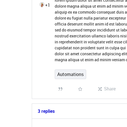
lorem ipsum dolor sit amet consectetur a
+1
dolore magna aliqua ut enim ad minim ve
aliquip ex ea commodo consequat duis aute
dolore eu fugiat nulla pariatur excepteur
officia deserunt mollit anim id est labor
sed do eiusmod tempor incididunt ut lab
nostrud exercitation ullamco laboris nis
in reprehenderit in voluptate velit esse c
cupidatat non proident sunt in culpa qui
dolor sit amet consectetur adipiscing eli
magna aliqua ut enim ad minim veniam qui
Automations
Share
3 replies