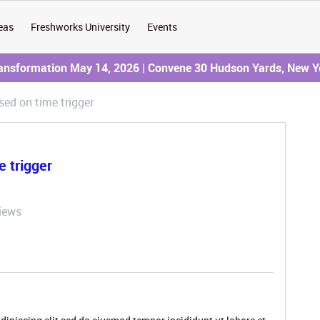
eas
Freshworks University
Events
ransformation May 14, 2026 | Convene 30 Hudson Yards, New Y
ed on time trigger
 trigger
iews