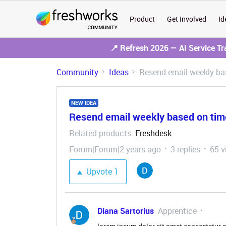
Product
Get Involved
Id
📍 Refresh 2026 — AI Service T
Community
Ideas
Resend email weekly bas
NEW IDEA
Resend email weekly based on time
Related products
Freshdesk
:
Forum|Forum|2 years ago
3 replies
65 v
Upvote
1
Diana Sartorius
Apprentice