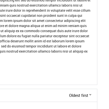
dipiscing elit sed do eiusmod tempor incididunt ut labore et
niam quis nostrud exercitation ullamco laboris nisi ut
 irure dolor in reprehenderit in voluptate velit esse cillum
 sint occaecat cupidatat non proident sunt in culpa qui
um lorem ipsum dolor sit amet consectetur adipiscing elit
ore et dolore magna aliqua ut enim ad minim veniam quis
i ut aliquip ex ea commodo consequat duis aute irure dolor
illum dolore eu fugiat nulla pariatur excepteur sint occaecat
 officia deserunt mollit anim id est laborum lorem ipsum
t sed do eiusmod tempor incididunt ut labore et dolore
s nostrud exercitation ullamco laboris nisi ut aliquip ex
Oldest first