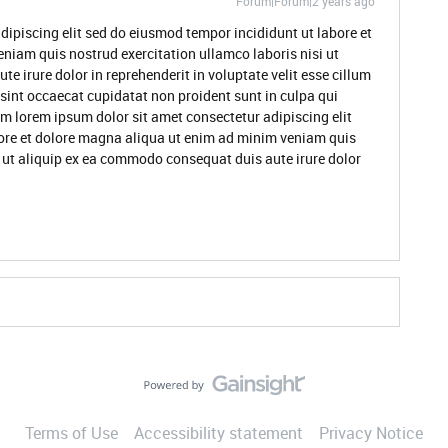
Forum|Forum|2 years ago
dipiscing elit sed do eiusmod tempor incididunt ut labore et
niam quis nostrud exercitation ullamco laboris nisi ut
 irure dolor in reprehenderit in voluptate velit esse cillum
 sint occaecat cupidatat non proident sunt in culpa qui
um lorem ipsum dolor sit amet consectetur adipiscing elit
ore et dolore magna aliqua ut enim ad minim veniam quis
i ut aliquip ex ea commodo consequat duis aute irure dolor
Terms of Use
Accessibility statement
Privacy Notice