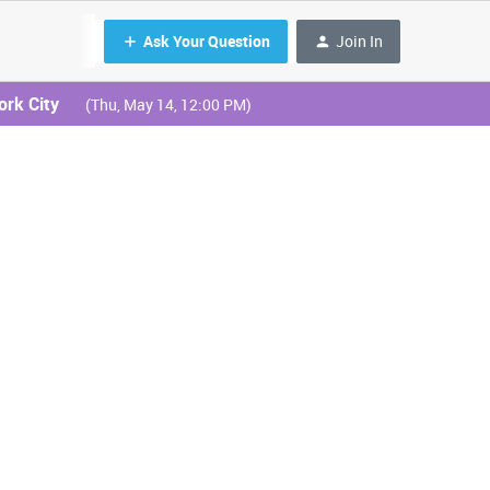
Ask Your Question
Join In
ork City
(Thu, May 14, 12:00 PM)