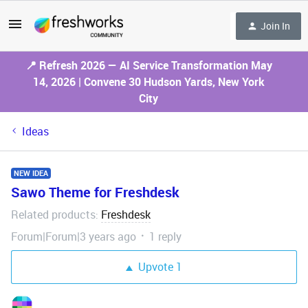
Join In
📍 Refresh 2026 — AI Service Transformation May
14, 2026 | Convene 30 Hudson Yards, New York
City
Ideas
NEW IDEA
Sawo Theme for Freshdesk
Related products
Freshdesk
:
Forum|Forum|3 years ago
1 reply
Upvote
1