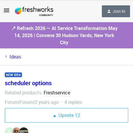
Join In
📍 Refresh 2026 — AI Service Transformation May
14, 2026 | Convene 30 Hudson Yards, New York
City
Ideas
NEW IDEA
scheduler options
Related products
Freshservice
:
Forum|Forum|3 years ago
4 replies
Upvote
12
G