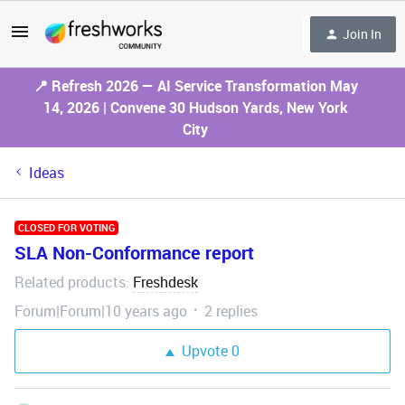
Join In
📍 Refresh 2026 — AI Service Transformation May
14, 2026 | Convene 30 Hudson Yards, New York
City
Ideas
CLOSED FOR VOTING
SLA Non-Conformance report
Related products
Freshdesk
:
Forum|Forum|10 years ago
2 replies
Upvote
0