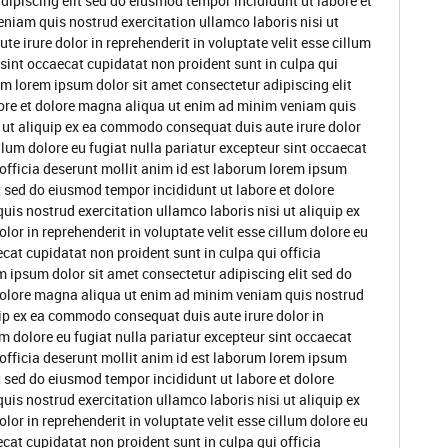
dipiscing elit sed do eiusmod tempor incididunt ut labore et
niam quis nostrud exercitation ullamco laboris nisi ut
 irure dolor in reprehenderit in voluptate velit esse cillum
 sint occaecat cupidatat non proident sunt in culpa qui
um lorem ipsum dolor sit amet consectetur adipiscing elit
ore et dolore magna aliqua ut enim ad minim veniam quis
i ut aliquip ex ea commodo consequat duis aute irure dolor
illum dolore eu fugiat nulla pariatur excepteur sint occaecat
 officia deserunt mollit anim id est laborum lorem ipsum
t sed do eiusmod tempor incididunt ut labore et dolore
s nostrud exercitation ullamco laboris nisi ut aliquip ex
or in reprehenderit in voluptate velit esse cillum dolore eu
ecat cupidatat non proident sunt in culpa qui officia
m ipsum dolor sit amet consectetur adipiscing elit sed do
dolore magna aliqua ut enim ad minim veniam quis nostrud
quip ex ea commodo consequat duis aute irure dolor in
um dolore eu fugiat nulla pariatur excepteur sint occaecat
 officia deserunt mollit anim id est laborum lorem ipsum
t sed do eiusmod tempor incididunt ut labore et dolore
s nostrud exercitation ullamco laboris nisi ut aliquip ex
or in reprehenderit in voluptate velit esse cillum dolore eu
ecat cupidatat non proident sunt in culpa qui officia