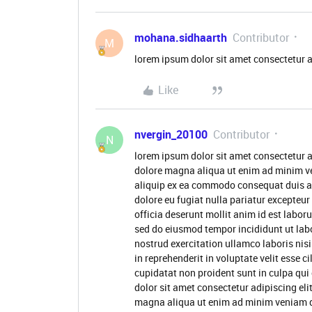
mohana.sidhaarth
Contributor
M
lorem ipsum dolor sit amet consectetur a
Like
nvergin_20100
Contributor
N
lorem ipsum dolor sit amet consectetur a
dolore magna aliqua ut enim ad minim ve
aliquip ex ea commodo consequat duis aute
dolore eu fugiat nulla pariatur excepteur
officia deserunt mollit anim id est labor
sed do eiusmod tempor incididunt ut lab
nostrud exercitation ullamco laboris nis
in reprehenderit in voluptate velit esse c
cupidatat non proident sunt in culpa qui
dolor sit amet consectetur adipiscing eli
magna aliqua ut enim ad minim veniam q