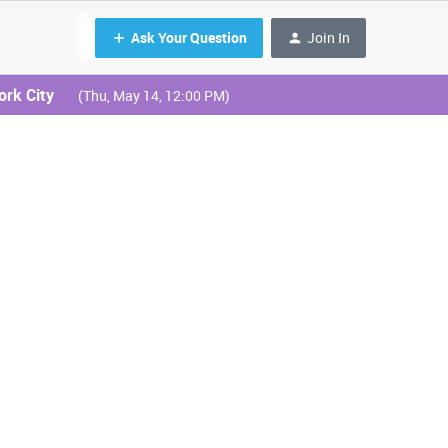
Ask Your Question
Join In
ork City
(Thu, May 14, 12:00 PM)