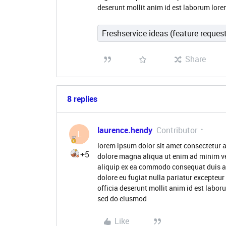
deserunt mollit anim id est laborum lore
Freshservice ideas (feature reques
Share
8 replies
laurence.hendy
Contributor
L
lorem ipsum dolor sit amet consectetur a
+5
dolore magna aliqua ut enim ad minim ve
aliquip ex ea commodo consequat duis aute
dolore eu fugiat nulla pariatur excepteur
officia deserunt mollit anim id est labor
sed do eiusmod
Like