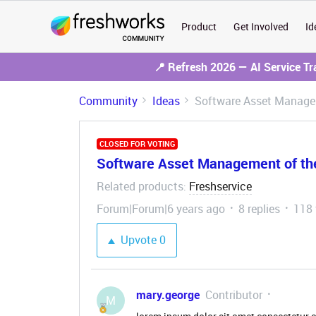
Product
Get Involved
Id
📍 Refresh 2026 — AI Service T
Community
Ideas
Software Asset Managem
CLOSED FOR VOTING
Software Asset Management of th
Related products
Freshservice
:
Forum|Forum|6 years ago
8 replies
118 
Upvote
0
mary.george
Contributor
M