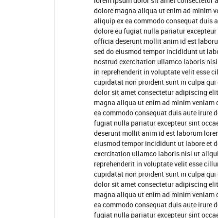
lorem ipsum dolor sit amet consectetur a
dolore magna aliqua ut enim ad minim ve
aliquip ex ea commodo consequat duis aute
dolore eu fugiat nulla pariatur excepteur
officia deserunt mollit anim id est labor
sed do eiusmod tempor incididunt ut lab
nostrud exercitation ullamco laboris nis
in reprehenderit in voluptate velit esse c
cupidatat non proident sunt in culpa qui
dolor sit amet consectetur adipiscing eli
magna aliqua ut enim ad minim veniam qui
ea commodo consequat duis aute irure dol
fugiat nulla pariatur excepteur sint occa
deserunt mollit anim id est laborum lore
eiusmod tempor incididunt ut labore et 
exercitation ullamco laboris nisi ut ali
reprehenderit in voluptate velit esse cill
cupidatat non proident sunt in culpa qui
dolor sit amet consectetur adipiscing eli
magna aliqua ut enim ad minim veniam qui
ea commodo consequat duis aute irure dol
fugiat nulla pariatur excepteur sint occa