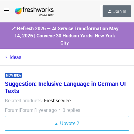
Join In
📍 Refresh 2026 — AI Service Transformation May
14, 2026 | Convene 30 Hudson Yards, New York
City
Ideas
NEW IDEA
Suggestion: Inclusive Language in German UI
Texts
Related products
Freshservice
:
Forum|Forum|1 year ago
0 replies
Upvote
2