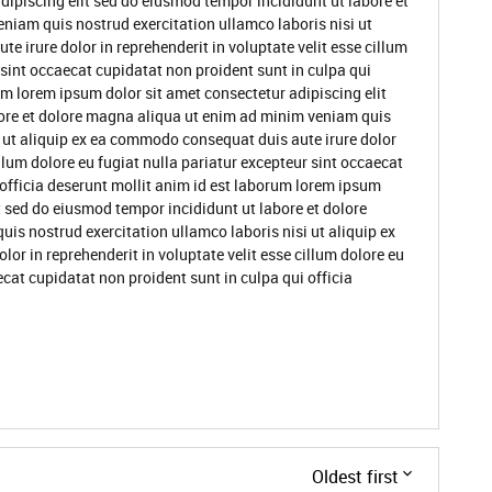
dipiscing elit sed do eiusmod tempor incididunt ut labore et
niam quis nostrud exercitation ullamco laboris nisi ut
 irure dolor in reprehenderit in voluptate velit esse cillum
 sint occaecat cupidatat non proident sunt in culpa qui
um lorem ipsum dolor sit amet consectetur adipiscing elit
ore et dolore magna aliqua ut enim ad minim veniam quis
i ut aliquip ex ea commodo consequat duis aute irure dolor
illum dolore eu fugiat nulla pariatur excepteur sint occaecat
 officia deserunt mollit anim id est laborum lorem ipsum
t sed do eiusmod tempor incididunt ut labore et dolore
s nostrud exercitation ullamco laboris nisi ut aliquip ex
or in reprehenderit in voluptate velit esse cillum dolore eu
ecat cupidatat non proident sunt in culpa qui officia
Oldest first