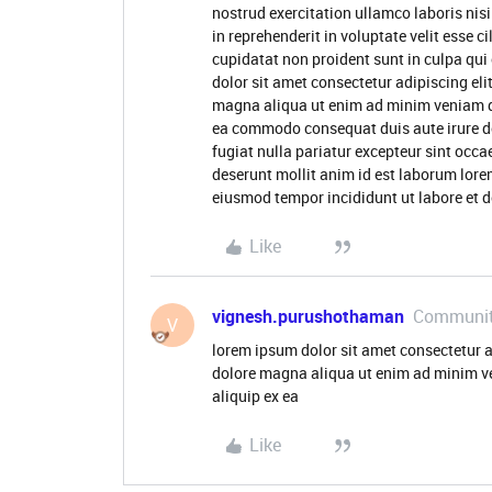
nostrud exercitation ullamco laboris nis
in reprehenderit in voluptate velit esse c
cupidatat non proident sunt in culpa qui
dolor sit amet consectetur adipiscing eli
magna aliqua ut enim ad minim veniam qui
ea commodo consequat duis aute irure dol
fugiat nulla pariatur excepteur sint occa
deserunt mollit anim id est laborum lore
eiusmod tempor incididunt ut labore et 
Like
vignesh.purushothaman
Communit
V
lorem ipsum dolor sit amet consectetur a
dolore magna aliqua ut enim ad minim ve
aliquip ex ea
Like