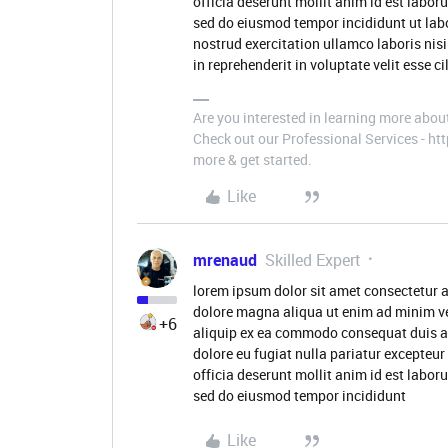
officia deserunt mollit anim id est labor
sed do eiusmod tempor incididunt ut lab
nostrud exercitation ullamco laboris nis
in reprehenderit in voluptate velit esse c
Are you interested in learning more abou
Check out our Professional Services - h
more & get started.
Like
mrenaud
Skilled Expert
lorem ipsum dolor sit amet consectetur a
dolore magna aliqua ut enim ad minim ve
+6
aliquip ex ea commodo consequat duis aute
dolore eu fugiat nulla pariatur excepteur
officia deserunt mollit anim id est labor
sed do eiusmod tempor incididunt
Like