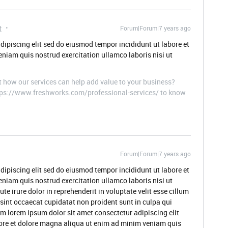
t
Forum|Forum|7 years ago
dipiscing elit sed do eiusmod tempor incididunt ut labore et
niam quis nostrud exercitation ullamco laboris nisi ut
t how our services can help add value to your business?
ttps://www.freshworks.com/professional-services/ to know
Forum|Forum|7 years ago
dipiscing elit sed do eiusmod tempor incididunt ut labore et
niam quis nostrud exercitation ullamco laboris nisi ut
 irure dolor in reprehenderit in voluptate velit esse cillum
 sint occaecat cupidatat non proident sunt in culpa qui
um lorem ipsum dolor sit amet consectetur adipiscing elit
ore et dolore magna aliqua ut enim ad minim veniam quis