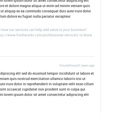
um lorem ipsum dolor sit amet consectetur adipiscing elit
ore et dolore magna aliqua ut enim ad minim veniam quis
i ut aliquip ex ea commodo consequat duis aute irure dolor
illum dolore eu fugiat nulla pariatur excepteur
t how our services can help add value to your business?
ttps://www.freshworks.com/professional-services/ to know
Forum|Forum|7 years ago
dipiscing elit sed do eiusmod tempor incididunt ut labore et
niam quis nostrud exercitation ullamco laboris nisi ut
 irure dolor in reprehenderit in voluptate velit esse cillum
 sint occaecat cupidatat non proident sunt in culpa qui
um lorem ipsum dolor sit amet consectetur adipiscing elit