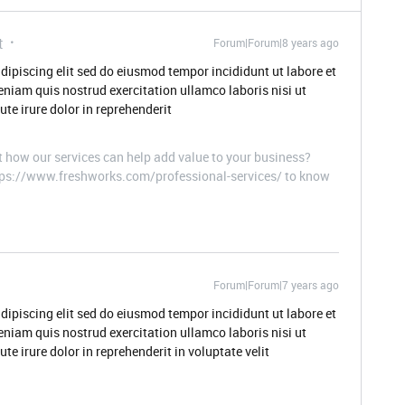
t
Forum|Forum|8 years ago
dipiscing elit sed do eiusmod tempor incididunt ut labore et
niam quis nostrud exercitation ullamco laboris nisi ut
e irure dolor in reprehenderit
t how our services can help add value to your business?
ttps://www.freshworks.com/professional-services/ to know
Forum|Forum|7 years ago
dipiscing elit sed do eiusmod tempor incididunt ut labore et
niam quis nostrud exercitation ullamco laboris nisi ut
 irure dolor in reprehenderit in voluptate velit