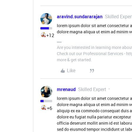
aravind.sundararajan
Skilled Exper
lorem ipsum dolor sit amet consectetur a
dolore magna aliqua ut enim ad minim ve
+12
Are you interested in learning more abou
Check out our Professional Services - h
more & get started.
Like
mrenaud
Skilled Expert
lorem ipsum dolor sit amet consectetur a
dolore magna aliqua ut enim ad minim ve
+6
aliquip ex ea commodo consequat duis aute
dolore eu fugiat nulla pariatur excepteur
officia deserunt mollit anim id est labor
sed do eiusmod tempor incididunt ut lab