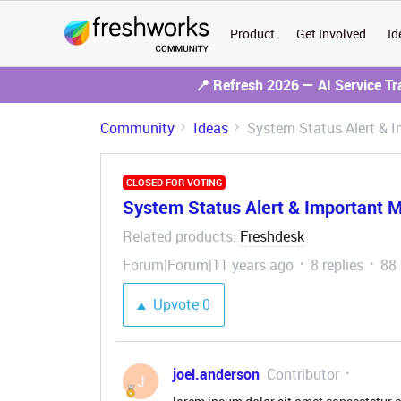
Product
Get Involved
Id
📍 Refresh 2026 — AI Service T
Community
Ideas
System Status Alert & 
CLOSED FOR VOTING
System Status Alert & Important 
Related products
Freshdesk
:
Forum|Forum|11 years ago
8 replies
88
Upvote
0
joel.anderson
Contributor
J