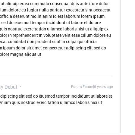
i ut aliquip ex ea commodo consequat duis aute irure dolor
illum dolore eu fugiat nulla pariatur excepteur sint occaecat
 officia deserunt mollit anim id est laborum lorem ipsum
t sed do eiusmod tempor incididunt ut labore et dolore
s nostrud exercitation ullamco laboris nisi ut aliquip ex
or in reprehenderit in voluptate velit esse cillum dolore eu
ecat cupidatat non proident sunt in culpa qui officia
m ipsum dolor sit amet consectetur adipiscing elit sed do
dolore magna aliqua ut
y Debut
Forum|Forum|6 years ago
dipiscing elit sed do eiusmod tempor incididunt ut labore et
niam quis nostrud exercitation ullamco laboris nisi ut