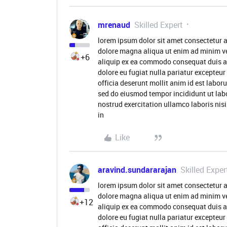
mrenaud
Skilled Expert
lorem ipsum dolor sit amet consectetur a
dolore magna aliqua ut enim ad minim ve
+6
aliquip ex ea commodo consequat duis aute
dolore eu fugiat nulla pariatur excepteur
officia deserunt mollit anim id est labor
sed do eiusmod tempor incididunt ut lab
nostrud exercitation ullamco laboris nis
in
Like
aravind.sundararajan
Skilled Exper
lorem ipsum dolor sit amet consectetur a
dolore magna aliqua ut enim ad minim ve
+12
aliquip ex ea commodo consequat duis aute
dolore eu fugiat nulla pariatur excepteur