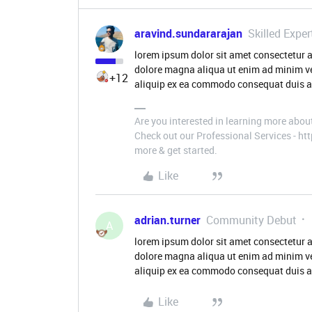
aravind.sundararajan
Skilled Exper
lorem ipsum dolor sit amet consectetur a
dolore magna aliqua ut enim ad minim ve
+12
aliquip ex ea commodo consequat duis aut
Are you interested in learning more abou
Check out our Professional Services - h
more & get started.
Like
adrian.turner
Community Debut
A
lorem ipsum dolor sit amet consectetur a
dolore magna aliqua ut enim ad minim ve
aliquip ex ea commodo consequat duis aute
Like