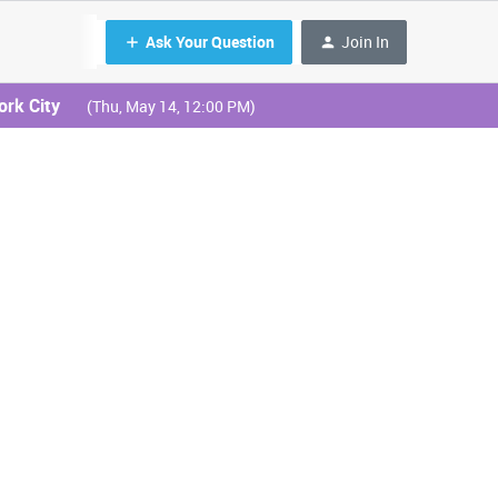
Ask Your Question
Join In
ork City
(Thu, May 14, 12:00 PM)