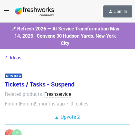
Join In
📍 Refresh 2026 — AI Service Transformation May
14, 2026 | Convene 30 Hudson Yards, New York
City
Ideas
NEW IDEA
Tickets / Tasks - Suspend
Related products
Freshservice
:
Forum|Forum|9 months ago
0 replies
Upvote
2
C