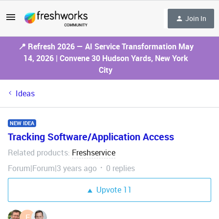
Join In
📍 Refresh 2026 — AI Service Transformation May
14, 2026 | Convene 30 Hudson Yards, New York
City
Ideas
NEW IDEA
Tracking Software/Application Access
Related products
Freshservice
:
Forum|Forum|3 years ago
0 replies
Upvote
11
E