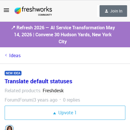
Join In
📍 Refresh 2026 — AI Service Transformation May
14, 2026 | Convene 30 Hudson Yards, New York
City
Ideas
NEW IDEA
Translate default statuses
Related products
Freshdesk
:
Forum|Forum|3 years ago
0 replies
Upvote
1