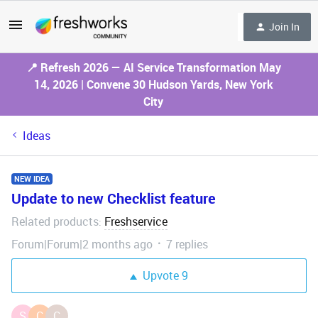
Join In
📍 Refresh 2026 — AI Service Transformation May
14, 2026 | Convene 30 Hudson Yards, New York
City
Ideas
NEW IDEA
Update to new Checklist feature
Related products
Freshservice
:
Forum|Forum|2 months ago
7 replies
Upvote
9
S
C
C