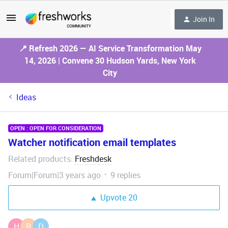
Join In
📍 Refresh 2026 — AI Service Transformation May
14, 2026 | Convene 30 Hudson Yards, New York
City
Ideas
OPEN : OPEN FOR CONSIDERATION
Watcher notification email templates
Related products
Freshdesk
:
Forum|Forum|3 years ago
9 replies
Upvote
20
H
R
D