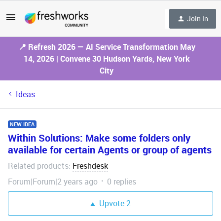
Join In
📍 Refresh 2026 — AI Service Transformation May
14, 2026 | Convene 30 Hudson Yards, New York
City
Ideas
NEW IDEA
Within Solutions: Make some folders only
available for certain Agents or group of agents
Related products
Freshdesk
:
Forum|Forum|2 years ago
0 replies
Upvote
2